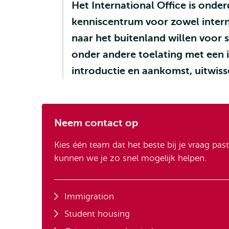
Het International Office is onder
kenniscentrum voor zowel intern
naar het buitenland willen voor
onder andere toelating met een 
introductie en aankomst, uitwis
Neem contact op
Kies één team dat het beste bij je vraag past
kunnen we je zo snel mogelijk helpen.
Immigration
Student housing