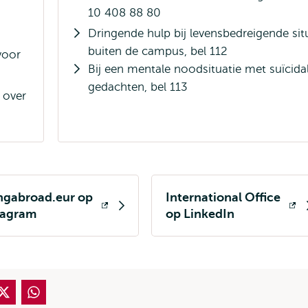
10 408 88 80
Dringende hulp bij levensbedreigende sit
buiten de campus, bel 112
voor
Bij een mentale noodsituatie met suïcida
gedachten, bel 113
 over
ngabroad.eur op
International Office
nt
Opent
tagram
op LinkedIn
ern
extern