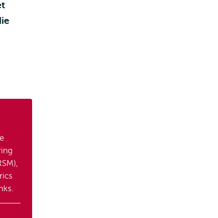
et
ie
le
ring
RSM),
rics
nks.