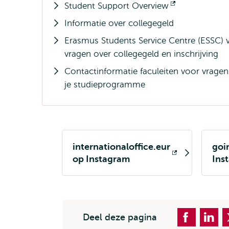
Student Support Overview
Opent
Informatie over collegegeld
extern
Erasmus Students Service Centre (ESSC) 
vragen over collegegeld en inschrijving
Contactinformatie faculeiten voor vragen
je studieprogramme
internationaloffice.eur
goi
Opent
Ope
op Instagram
Ins
extern
ext
Deel deze pagina