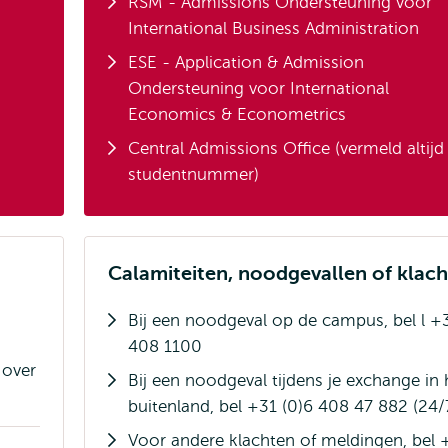
RSM - Admissions Ondersteuning voor
Opent
International Business Administration
extern
ESE - Application & Admission
Ondersteuning voor International
Opent
Economics & Econometrics
extern
Central Admissions Office (vermeld altijd 
studentnummer)
Calamiteiten, noodgevallen of klac
Bij een noodgeval op de campus, bel l +
408 1100
 over
Bij een noodgeval tijdens je exchange in 
buitenland, bel +31 (0)6 408 47 882 (24/
Voor andere klachten of meldingen, bel 