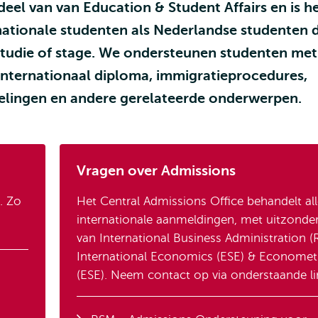
deel van van Education & Student Affairs en is h
ationale studenten als Nederlandse studenten d
 studie of stage. We ondersteunen studenten met
internationaal diploma, immigratieprocedures,
selingen en andere gerelateerde onderwerpen.
Vragen over Admissions
. Zo
Het Central Admissions Office behandelt al
internationale aanmeldingen, met uitzonde
van International Business Administration (
International Economics (ESE) & Economet
(ESE). Neem contact op via onderstaande li