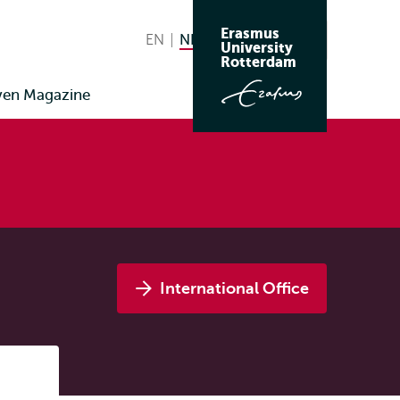
Erasmus
EN
English
NL
Nederlands huidige taal
Zoeken
University
Wissel
Rotterdam
naar
ven Magazine
taal
International Office
Listen