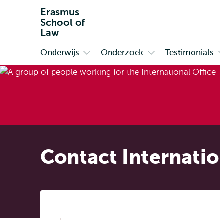
Erasmus
School of
Law
Onderwijs
Onderzoek
Testimonials
Primair
Open
Open
submenu
submenu
Onderwijs
Onderzoek
Contact Internatio