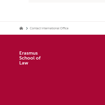
Kruimelpad
Contact International Office
Erasmus School of Law
Erasmus
School of
Law