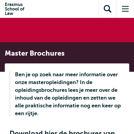
en naar
Erasmus
en naar de
Direct naar
School of
de
Toon
Op
zoekfunctie
subnavigatie
Law
inhoud
zoekveld
me
gaan
gaan
Master Brochures
Ben je op zoek naar meer informatie over
onze masteropleidingen? In de
opleidingsbrochures lees je meer over de
inhoud van de opleidingen en zetten we
alle praktische informatie nog een keer op
een rijtje.
Download hier de brochures van