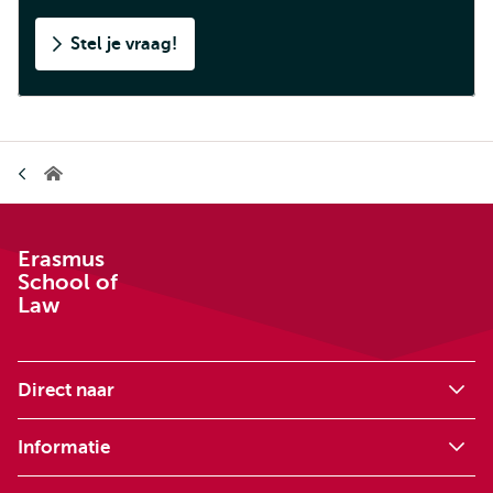
Stel je vraag!
Kruimelpad
Erasmus
School
of
Law
Erasmus
School of
Law
Direct naar
Informatie