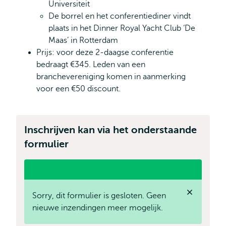
Universiteit
De borrel en het conferentiediner vindt
plaats in het Dinner Royal Yacht Club ‘De
Maas’ in Rotterdam
Prijs: voor deze 2-daagse conferentie
bedraagt €345. Leden van een
branchevereniging komen in aanmerking
voor een €50 discount.
Inschrijven kan via het onderstaande
formulier
status
Sorry, dit formulier is gesloten. Geen
label
message
nieuwe inzendingen meer mogelijk.
Sluit
statusbericht