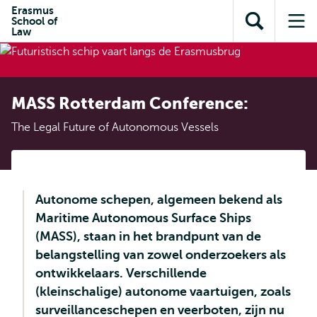
en naar
Erasmus
en naar de
Direct naar
School of
de
Toon
Op
zoekfunctie
subnavigatie
Law
inhoud
zoekveld
me
gaan
gaan
MASS Rotterdam Conference:
The Legal Future of Autonomous Vessels
Autonome schepen, algemeen bekend als
Maritime Autonomous Surface Ships
(MASS), staan in het brandpunt van de
belangstelling van zowel onderzoekers als
ontwikkelaars. Verschillende
(kleinschalige) autonome vaartuigen, zoals
surveillanceschepen en veerboten, zijn nu