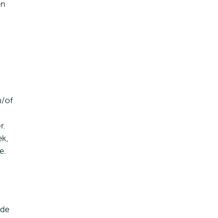
en
n/of
r.
ek,
e.
 de