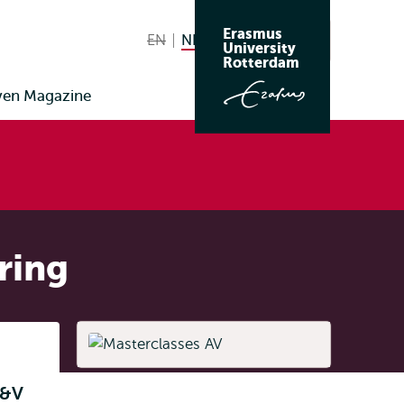
Erasmus
EN
English not available
NL
Nederlands huidige taal
Zoeken
University
Wissel
Rotterdam
naar
ven Magazine
taal
ring
Listen
A&V