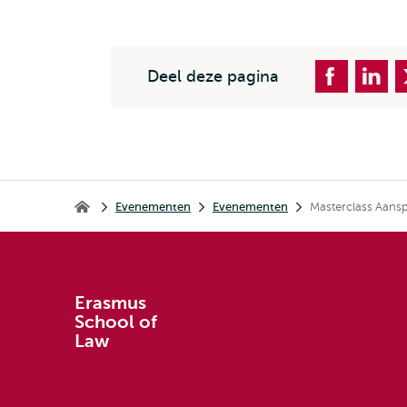
Deel deze pagina
Kruimelpad
Evenementen
Evenementen
Masterclass Aansp
Erasmus School of Law
Erasmus
School of
Law