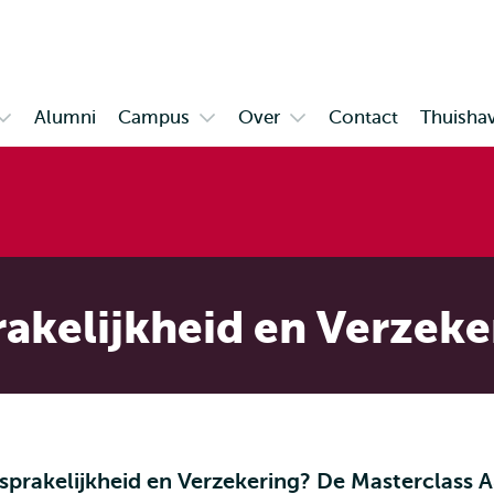
en naar
en naar de
Direct naar
de
zoekfunctie
subnavigatie
inhoud
gaan
gaan
Alumni
Campus
Over
Contact
Thuisha
Open
Open
Open
submenu
submenu
submenu
Testimonials
Campus
Over
akelijkheid en Verzeke
sprakelijkheid en Verzekering? De Masterclass 