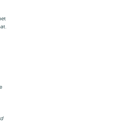
met
at.
e
rd