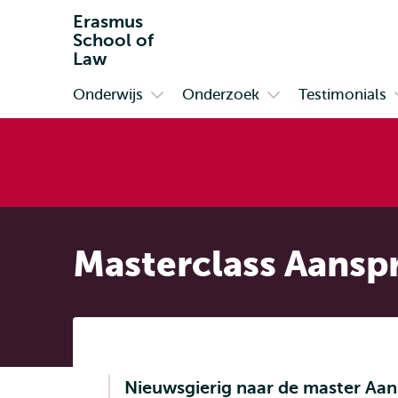
Erasmus
School of
Law
Onderwijs
Onderzoek
Testimonials
Primair
Open
Open
submenu
submenu
Onderwijs
Onderzoek
Masterclass Aanspr
Nieuwsgierig naar de master Aan