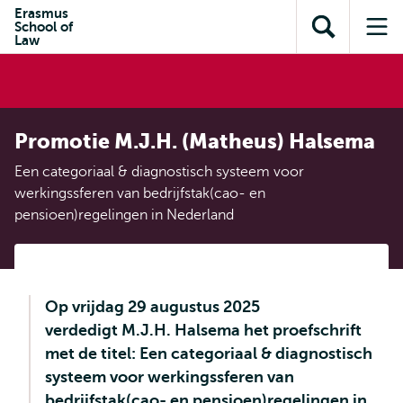
en naar
Erasmus
en naar de
Direct naar
School of
de
Toon
Op
zoekfunctie
subnavigatie
Law
inhoud
zoekveld
me
gaan
gaan
Promotie M.J.H. (Matheus) Halsema
Een categoriaal & diagnostisch systeem voor
werkingssferen van bedrijfstak(cao- en
pensioen)regelingen in Nederland
Op vrijdag 29 augustus 2025
verdedigt M.J.H. Halsema het proefschrift
met de titel: Een categoriaal & diagnostisch
systeem voor werkingssferen van
bedrijfstak(cao- en pensioen)regelingen in