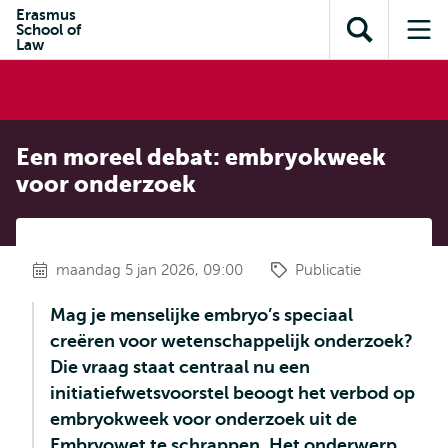
en naar
Erasmus
en naar de
Direct naar
School of
de
Toon
Op
zoekfunctie
subnavigatie
Law
inhoud
zoekveld
me
gaan
gaan
Een moreel debat: embryokweek
voor onderzoek
maandag 5 jan 2026, 09:00
Publicatie
Mag je menselijke embryo’s speciaal
creëren voor wetenschappelijk onderzoek?
Die vraag staat centraal nu een
initiatiefwetsvoorstel beoogt het verbod op
embryokweek voor onderzoek uit de
Embryowet te schrappen. Het onderwerp