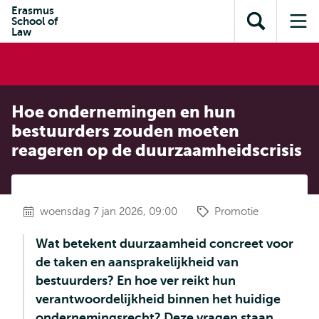
en naar
Erasmus
en naar de
Direct naar
School of
de
Toon
Op
zoekfunctie
subnavigatie
Law
inhoud
zoekveld
me
gaan
gaan
Hoe ondernemingen en hun
bestuurders zouden moeten
reageren op de duurzaamheidscrisis
woensdag 7 jan 2026, 09:00
Promotie
Wat betekent duurzaamheid concreet voor
de taken en aansprakelijkheid van
bestuurders? En hoe ver reikt hun
verantwoordelijkheid binnen het huidige
ondernemingsrecht? Deze vragen staan