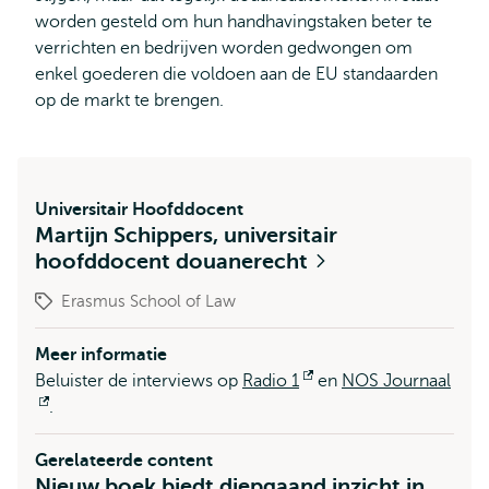
worden gesteld om hun handhavingstaken beter te
verrichten en bedrijven worden gedwongen om
enkel goederen die voldoen aan de EU standaarden
op de markt te brengen.
Universitair Hoofddocent
Martijn Schippers, universitair
hoofddocent douanerecht
Erasmus School of Law
Meer informatie
Beluister de interviews op
Radio 1
Opent
en
NOS Journaal
Opent
.
extern
extern
Gerelateerde content
Nieuw boek biedt diepgaand inzicht in