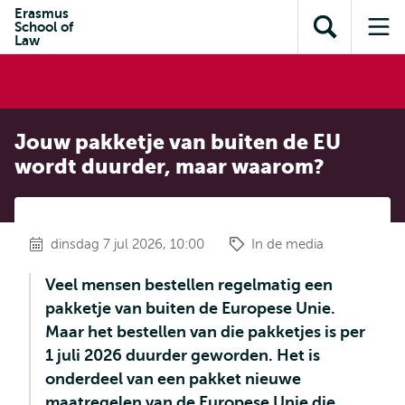
en naar
Erasmus
en naar de
Direct naar
School of
de
Toon
Op
zoekfunctie
subnavigatie
Law
inhoud
zoekveld
me
gaan
gaan
Jouw pakketje van buiten de EU
wordt duurder, maar waarom?
dinsdag 7 jul 2026, 10:00
In de media
Veel mensen bestellen regelmatig een
pakketje van buiten de Europese Unie.
Maar het bestellen van die pakketjes is
per
1 juli 2026 duurder geworden. Het is
onderdeel van een pakket nieuwe
maatregelen van de Europese Unie die