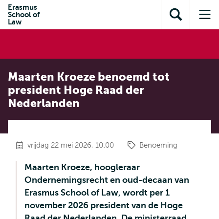
en naar
Erasmus
en naar de
Direct naar
School of
de
Toon
Op
zoekfunctie
subnavigatie
Law
inhoud
zoekveld
me
gaan
gaan
Maarten Kroeze benoemd tot
president Hoge Raad der
Nederlanden
vrijdag 22 mei 2026, 10:00
Benoeming
Maarten Kroeze, hoogleraar
Ondernemingsrecht en oud-decaan van
Erasmus School of Law, wordt per 1
november 2026 president van de Hoge
Raad der Nederlanden. De ministerraad