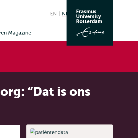
Erasmus
EN
English
NL
Nederlands huidige taal
Zoeken
University
Wissel
Rotterdam
naar
ven Magazine
taal
rg: “Dat is ons
Listen