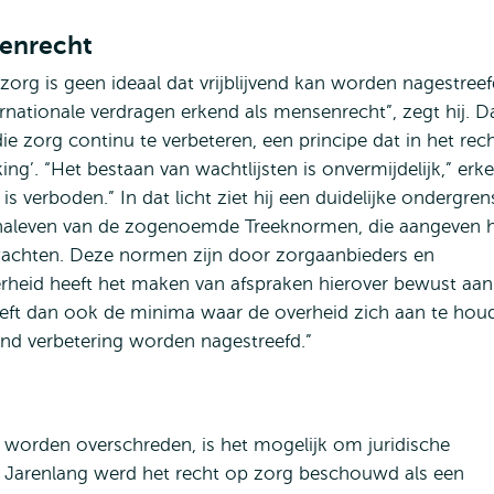
senrecht
 zorg is geen ideaal dat vrijblijvend kan worden nagestreef
ernationale verdragen erkend als mensenrecht”, zegt hij. D
ie zorg continu te verbeteren, een principe dat in het rec
ing’. “Het bestaan van wachtlijsten is onvermijdelijk,” erk
 is verboden.” In dat licht ziet hij een duidelijke ondergren
t naleven van de zogenoemde Treeknormen, die aangeven 
chten. Deze normen zijn door zorgaanbieders en
verheid heeft het maken van afspraken hierover bewust aan
etreft dan ook de minima waar de overheid zich aan te hou
nd verbetering worden nagestreefd.”
worden overschreden, is het mogelijk om juridische
. Jarenlang werd het recht op zorg beschouwd als een