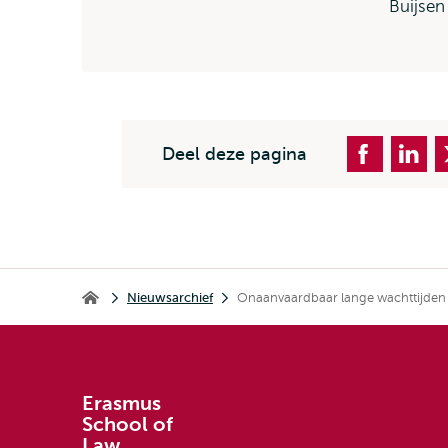
Buijsen
Deel deze pagina
Kruimelpad
Nieuwsarchief
Onaanvaardbaar lange wachttijden in
Erasmus School of Law
Erasmus
School of
Law