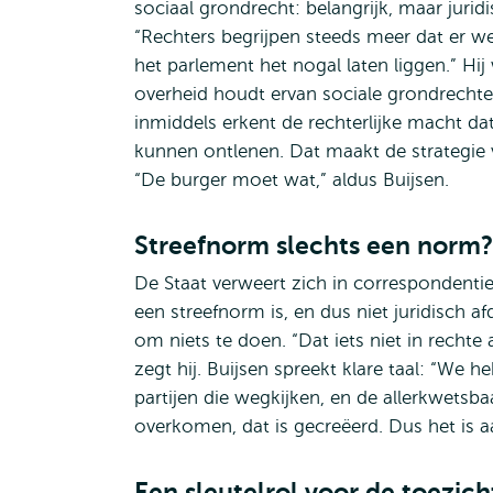
sociaal grondrecht: belangrijk, maar juridis
“Rechters begrijpen steeds meer dat er wel
het parlement het nogal laten liggen.” Hij
overheid houdt ervan sociale grondrechten
inmiddels erkent de rechterlijke macht d
kunnen ontlenen. Dat maakt de strategie 
“De burger moet wat,” aldus Buijsen.
Streefnorm slechts een norm
De Staat verweert zich in correspondentie
een streefnorm is, en dus niet juridisch 
om niets te doen. “Dat iets niet in rechte 
zegt hij. Buijsen spreekt klare taal: “We h
partijen die wegkijken, en de allerkwetsba
overkomen, dat is gecreëerd. Dus het is 
Een sleutelrol voor de toezi