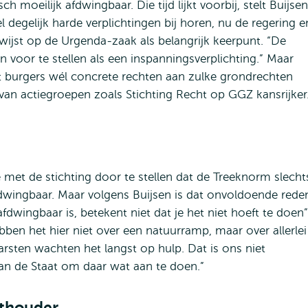
ch moeilijk afdwingbaar. Die tijd lijkt voorbij, stelt Buijsen
 degelijk harde verplichtingen bij horen, nu de regering e
 wijst op de Urgenda-zaak als belangrijk keerpunt. “De
 voor te stellen als een inspanningsverplichting.” Maar
at burgers wél concrete rechten aan zulke grondrechten
van actiegroepen zoals Stichting Recht op GGZ kansrijker
?
 met de stichting door te stellen dat de Treeknorm slecht
afdwingbaar. Maar volgens Buijsen is dat onvoldoende rede
afdwingbaar is, betekent niet dat je het niet hoeft te doen”
ebben het hier niet over een natuurramp, maar over allerlei
arsten wachten het langst op hulp. Dat is ons niet
aan de Staat om daar wat aan te doen.”
chthouder