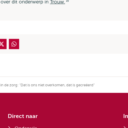
 over dit onderwerp in
Trouw.
Opent
extern
extern
 de zorg: “Dat is ons niet overkomen, dat is gecreëerd”
Direct naar
I