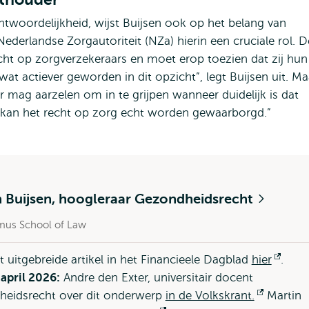
antwoordelijkheid, wijst Buijsen ook op het belang van
Nederlandse Zorgautoriteit (NZa) hierin een cruciale rol. 
icht op zorgverzekeraars en moet erop toezien dat zij hun
at actiever geworden in dit opzicht”, legt Buijsen uit. Ma
er mag aarzelen om in te grijpen wanneer duidelijk is dat
dan kan het recht op zorg echt worden gewaarborgd.”
n Buijsen, hoogleraar Gezondheidsrecht
mus School of Law
t uitgebreide artikel in het Financieele Dagblad
hier
Open
.
april 2026:
Andre den Exter, universitair docent
exter
heidsrecht over dit onderwerp
in de Volkskrant.
Opent
Martin