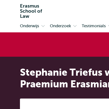
Erasmus
School of
Law
Onderwijs
Onderzoek
Testimonials
Primair
Open
Open
submenu
submenu
Onderwijs
Onderzoek
Stephanie Triefus w
Praemium Erasmi