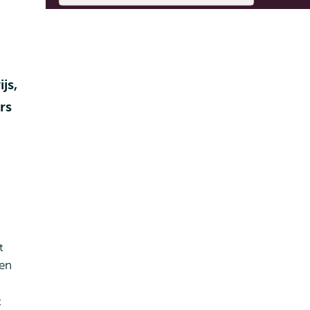
js,
rs
t
ten
t