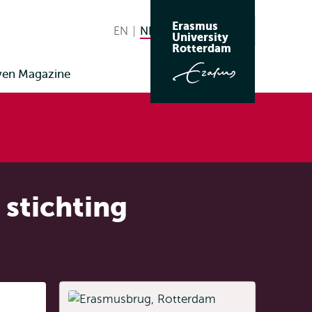
Erasmus
EN
English
NL
Nederlands huidige taal
Zoeken
University
Wissel
Rotterdam
naar
ven Magazine
taal
 stichting
Listen