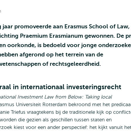
n
rig jaar promoveerde aan Erasmus School of Law,
 stichting Praemium Erasmianum gewonnen. De pri
en oorkonde, is bedoeld voor jonge onderzoeke
hebben afgerond op het terrein van de
wetenschappen of rechtsgeleerdheid.
l in internationaal investeringsrecht
national Investment Law from Below: Taking local
rasmus Universiteit Rotterdam bekroond met het predicaa
anie Triefus vraagtekens bij de traditionele kijk op conflic
worden die gezien als geschillen tussen staten en
zoek kiest voor een ander perspectief: het kijkt vanuit he