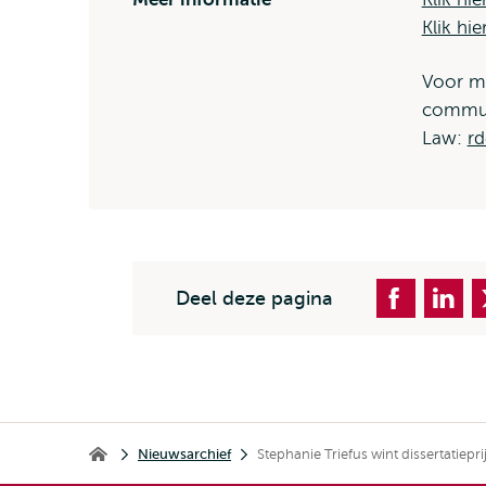
Klik hi
Voor me
communi
Law:
rd
Deel deze pagina
Kruimelpad
Nieuwsarchief
Stephanie Triefus wint dissertatiep
Erasmus School of Law