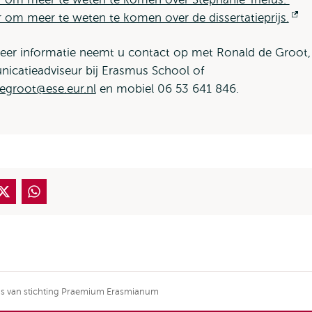
er om meer te weten te komen over de dissertatieprijs.
Op
ex
ex
er informatie neemt u contact op met Ronald de Groot,
catieadviseur bij Erasmus School of
egroot@ese.eur.nl
en mobiel 06 53 641 846.
rijs van stichting Praemium Erasmianum