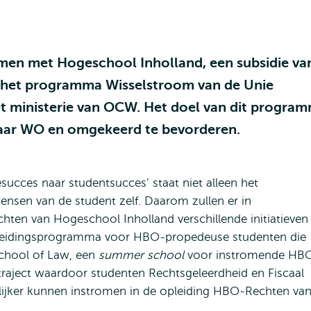
men met Hogeschool Inholland, een subsidie va
 het programma Wisselstroom van de Unie
et ministerie van OCW. Het doel van dit progra
aar WO en omgekeerd te bevorderen.
succes naar studentsucces’ staat niet alleen het
nsen van de student zelf. Daarom zullen er in
en van Hogeschool Inholland verschillende initiatieven
leidingsprogramma voor HBO-propedeuse studenten die
chool of Law, een
summer school
voor instromende HB
raject waardoor studenten Rechtsgeleerdheid en Fiscaal
lijker kunnen instromen in de opleiding HBO-Rechten va