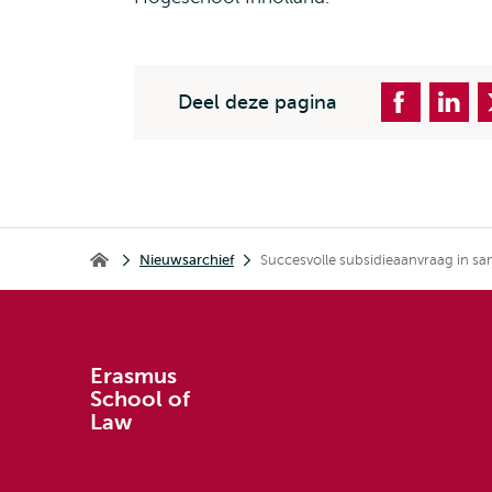
Deel deze pagina
Kruimelpad
Nieuwsarchief
Succesvolle subsidieaanvraag in 
Erasmus School of Law
Erasmus
School of
Law