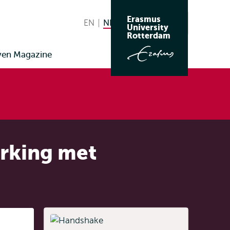
Erasmus
EN
English
NL
Nederlands huidige taal
Zoeken
University
Wissel
Rotterdam
naar
ven Magazine
taal
erking met
Listen