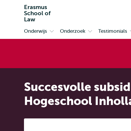
Erasmus
School of
Law
Onderwijs
Onderzoek
Testimonials
Primair
Open
Open
submenu
submenu
Onderwijs
Onderzoek
Succesvolle subsi
Hogeschool Inholl