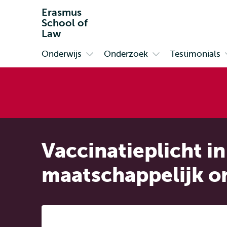
Erasmus
School of
Law
Onderwijs
Onderzoek
Testimonials
Primair
Open
Open
submenu
submenu
Onderwijs
Onderzoek
Vaccinatieplicht i
maatschappelijk o