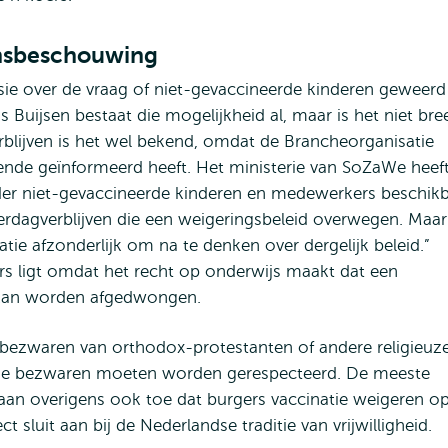
ensbeschouwing
ssie over de vraag of niet-gevaccineerde kinderen geweerd
uijsen bestaat die mogelijkheid al, maar is het niet bre
rblijven is het wel bekend, omdat de Brancheorganisatie
nde geïnformeerd heeft. Het ministerie van SoZaWe heef
ader niet-gevaccineerde kinderen en medewerkers beschik
rdagverblijven die een weigeringsbeleid overwegen. Maar
tie afzonderlijk om na te denken over dergelijk beleid.”
ers ligt omdat het recht op onderwijs maakt dat een
t kan worden afgedwongen.
sbezwaren van orthodox-protestanten of andere religieuz
 “Die bezwaren moeten worden gerespecteerd. De meeste
taan overigens ook toe dat burgers vaccinatie weigeren o
 sluit aan bij de Nederlandse traditie van vrijwilligheid.