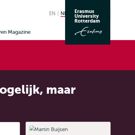
Erasmus
EN
English
NL
Nederlands huidige taal
Zoeken
University
Wissel
Rotterdam
naar
ven Magazine
taal
ogelijk, maar
Listen