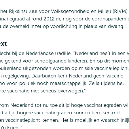
het Rijksinstituut voor Volksgezondheid en Milieu (RIVM)
ccinatiegraad al rond 2012 in, nog voor de coronapandemi
t de overheid inzet op voorlichting in plaats van dwang.
ext
echt bij de Nederlandse traditie. “Nederland heeft in een 
atie gekend voor schoolgaande kinderen. En op dit momen
t buitenland uitgezonden worden op missie vaccinatieplicht
 regelgeving. Daarbuiten kent Nederland geen 'vaccine
o voor, politiek noch maatschappelijk. Zelfs tijdens het
hte vaccinatie niet serieus overwogen.”
rom Nederland tot nu toe altijd hoge vaccinatiegraden wi
t altijd hogere vaccinatiegraden kunnen bereiken met
een vaccinatieplicht kennen. Het is moeilijk en waarschijnlij
o'n koers.”