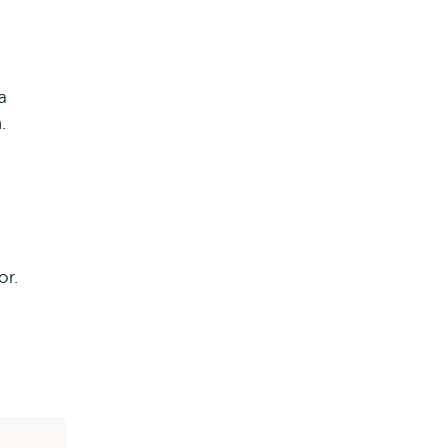
a
.
or.