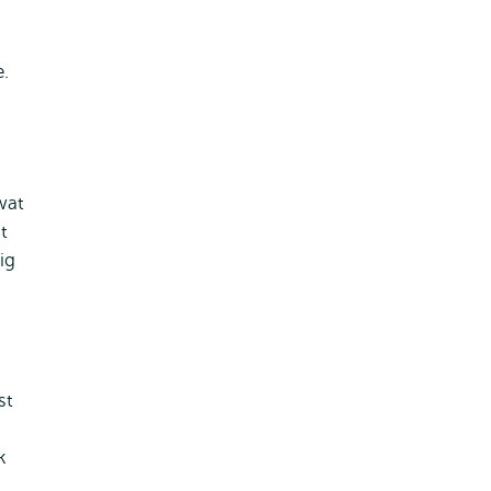
e.
wat
t
ig
st
k