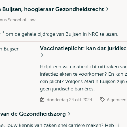
n Buijsen, hoogleraar Gezondheidsrecht
mus School of Law
r
Opent
om de gehele bijdrage van Buijsen in NRC te lezen.
extern
Vaccinatieplicht: kan dat juridis
Helpt een vaccinatieplicht uitbraken va
infectieziekten te voorkomen? En kan 
een plicht? Volgens Martin Buijsen zijn 
geen juridische barrières.
donderdag 24 okt 2024
Algemeen
 van de Gezondheidszorg
 met jouw kennis van zaken snel carrière maken? Heb jij