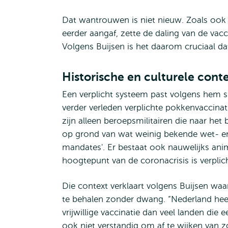
Dat wantrouwen is niet nieuw. Zoals ook 
eerder aangaf, zette de daling van de va
Volgens Buijsen is het daarom cruciaal da
Historische en culturele cont
Een verplicht systeem past volgens hem sl
verder verleden verplichte pokkenvaccin
zijn alleen beroepsmilitairen die naar he
op grond van wat weinig bekende wet- en
mandates'. Er bestaat ook nauwelijks anim
hoogtepunt van de coronacrisis is verplic
Die context verklaart volgens Buijsen waa
te behalen zonder dwang. “Nederland heef
vrijwillige vaccinatie dan veel landen die 
ook niet verstandig om af te wijken van z