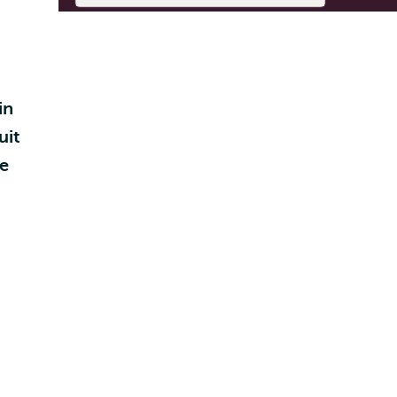
in
uit
ie
s