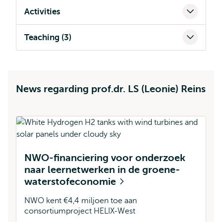
Activities
Teaching (3)
News regarding prof.dr. LS (Leonie) Reins
V
NWO-financiering voor onderzoek
k
naar leernetwerken in de groene-
s
waterstofeconomie
Ho
ui
NWO kent €4,4 miljoen toe aan
FO
consortiumproject HELIX-West
e