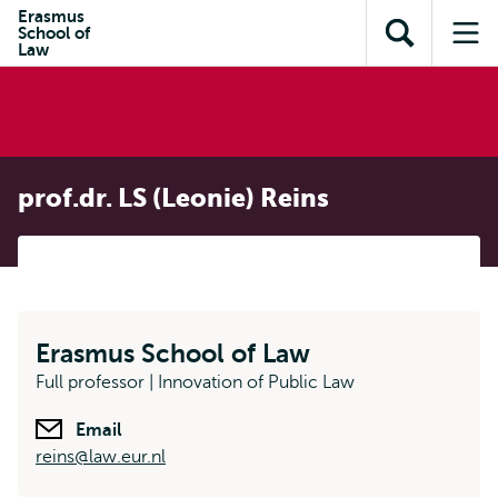
en naar
Erasmus
en naar de
Direct naar
School of
de
Toon
Op
zoekfunctie
subnavigatie
Law
inhoud
zoekveld
me
gaan
gaan
prof.dr. LS (Leonie) Reins
Erasmus School of Law
Full professor | Innovation of Public Law
Email
reins@law.eur.nl