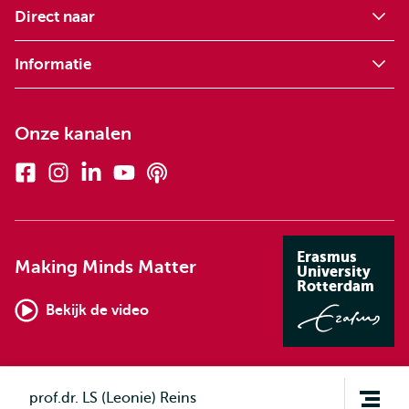
Direct naar
Informatie
Onze kanalen
Facebook
Instagram
Linkedin
Youtube
Podcasts
Erasmus
Making Minds Matter
University
Rotterdam
Bekijk de video
Open
prof.dr. LS (Leonie) Reins