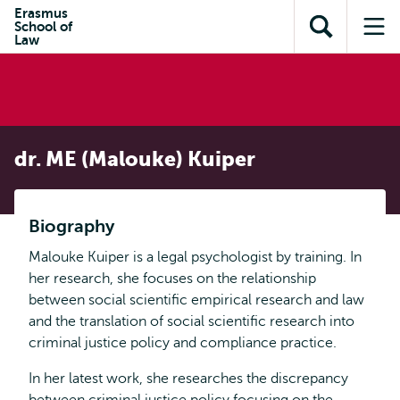
en naar
Erasmus
en naar de
Direct naar
School of
de
Toon
Op
zoekfunctie
subnavigatie
Law
inhoud
zoekveld
me
gaan
gaan
dr. ME (Malouke) Kuiper
Biography
Malouke Kuiper is a legal psychologist by training. In
her research, she focuses on the relationship
between social scientific empirical research and law
and the translation of social scientific research into
criminal justice policy and compliance practice.
In her latest work, she researches the discrepancy