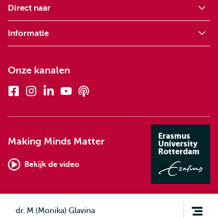
Direct naar
Informatie
Onze kanalen
Facebook
Instagram
Linkedin
Youtube
Podcasts
Erasmus
Making Minds Matter
University
Rotterdam
Bekijk de video
Open
dr. M (Monika) Glavina