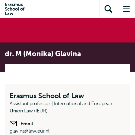
en naar
Erasmus
en naar de
Direct naar
School of
de
Toon
Op
zoekfunctie
subnavigatie
Law
inhoud
zoekveld
me
gaan
gaan
dr. M (Monika) Glavina
Erasmus School of Law
Assistant professor | International and European
Union Law (IEUR)
Email
glavina@law.eur.nl