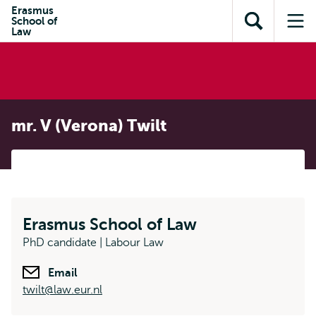
en naar
Erasmus
en naar de
Direct naar
School of
de
Toon
Op
zoekfunctie
subnavigatie
Law
inhoud
zoekveld
me
gaan
gaan
mr. V (Verona) Twilt
Erasmus School of Law
PhD candidate | Labour Law
Email
twilt@law.eur.nl