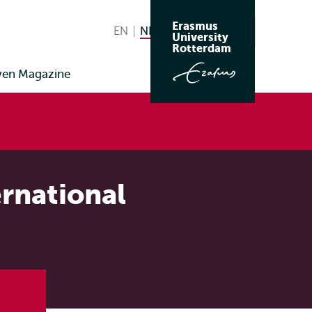
Erasmus
EN
English
NL
Nederlands huidige taal
Zoeken
University
Wissel
Rotterdam
naar
ven Magazine
taal
rnational
Listen