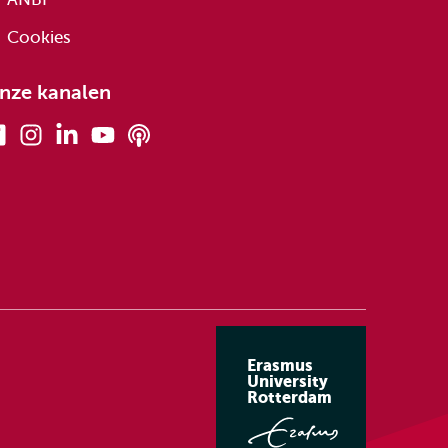
Cookies
nze kanalen
Facebook
Instagram
Linkedin
Youtube
Podcasts
Erasmus
University
Rotterdam