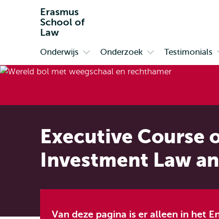
Erasmus
School of
Law
Onderwijs
Onderzoek
Testimonials
Primair
Open
Open
submenu
submenu
Onderwijs
Onderzoek
Executive Course o
Investment Law an
Van deze pagina is er alleen in het E