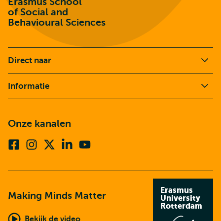
Erasmus School
of Social and
Behavioural Sciences
Direct naar
Informatie
Onze kanalen
Facebook
Instagram
X
Linkedin
Youtube
(voorheen
twitter)
Erasmus
Making Minds Matter
University
Rotterdam
Bekijk de video