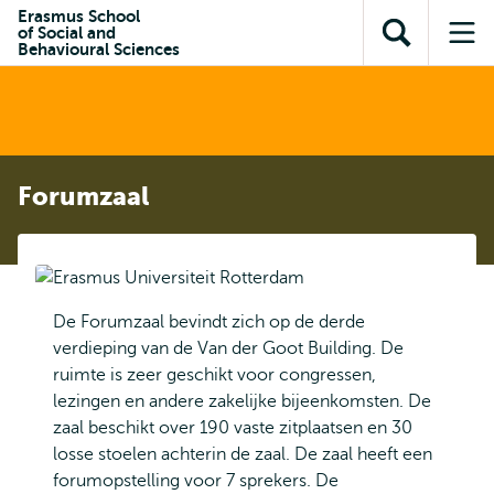
en naar
Erasmus School
en naar de
Direct naar
of Social and
de
Toon
Op
zoekfunctie
subnavigatie
Behavioural Sciences
inhoud
zoekveld
me
gaan
gaan
Forumzaal
De Forumzaal bevindt zich op de derde
verdieping van de Van der Goot Building. De
ruimte is zeer geschikt voor congressen,
lezingen en andere zakelijke bijeenkomsten. De
zaal beschikt over 190 vaste zitplaatsen en 30
losse stoelen achterin de zaal. De zaal heeft een
forumopstelling voor 7 sprekers. De