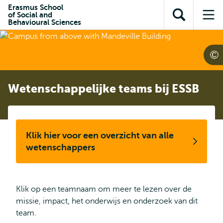
en naar
Erasmus School
en naar de
Direct naar
of Social and
de
Toon
Op
zoekfunctie
subnavigatie
Behavioural Sciences
inhoud
zoekveld
me
gaan
gaan
Wetenschappelijke teams bij ESSB
Klik hier voor een overzicht van alle
wetenschappers
Klik op een teamnaam om meer te lezen over de
missie, impact, het onderwijs en onderzoek van dit
team.