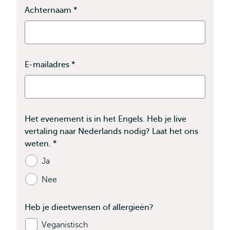
Achternaam
*
Dit
veld
is
verplicht
E-mailadres
*
Dit
veld
is
verplicht
Het evenement is in het Engels. Heb je live
vertaling naar Nederlands nodig? Laat het ons
weten.
*
Bevat
verplichte
Ja
velden
Nee
Heb je dieetwensen of allergieën?
Veganistisch