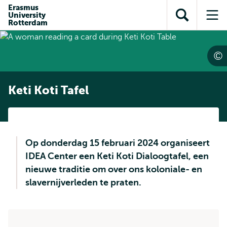
en naar
Erasmus
en naar de
Direct naar
University
de
Toon
Op
zoekfunctie
subnavigatie
Rotterdam
inhoud
zoekveld
me
gaan
gaan
Keti Koti Tafel
Op donderdag 15 februari 2024 organiseert
IDEA Center een Keti Koti Dialoogtafel, een
nieuwe traditie om over ons koloniale- en
slavernijverleden te praten.