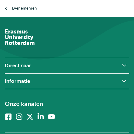
Kruimelpad
Evenementen
Erasmus
University
Rotterdam
Direct naar
Informatie
Onze kanalen
Facebook
Instagram
X
Linkedin
Youtube
(voorheen
twitter)