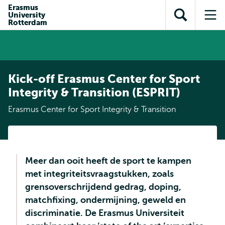
en naar
Erasmus
en naar de
Direct naar
University
de
Toon
Op
zoekfunctie
subnavigatie
Rotterdam
inhoud
zoekveld
me
gaan
gaan
Kick-off Erasmus Center for Sport
Integrity & Transition (ESPRIT)
Erasmus Center for Sport Integrity & Transition
Meer dan ooit heeft de sport te kampen
met integriteitsvraagstukken, zoals
grensoverschrijdend gedrag, doping,
matchfixing, ondermijning, geweld en
discriminatie. De Erasmus Universiteit