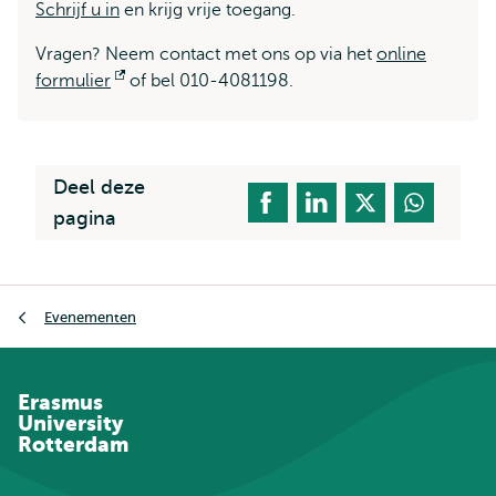
Schrijf u in
en krijg vrije toegang.
Vragen? Neem contact met ons op via het
online
formulier
Opent
of bel 010-4081198.
extern
Deel deze
pagina
Kruimelpad
Evenementen
Erasmus
University
Rotterdam