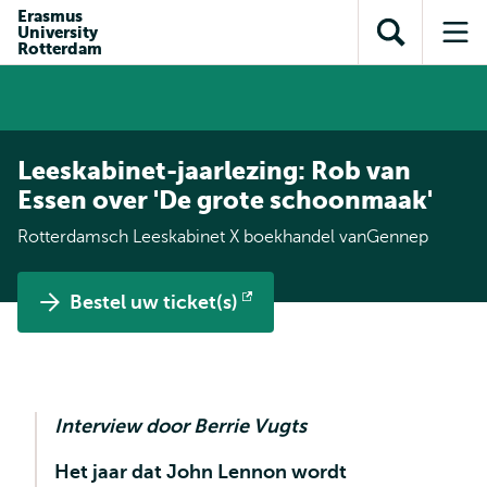
en naar
Erasmus
en naar de
Direct naar
University
de
Toon
Op
zoekfunctie
subnavigatie
Rotterdam
inhoud
zoekveld
me
gaan
gaan
Leeskabinet-jaarlezing: Rob van
Essen over 'De grote schoonmaak'
Rotterdamsch Leeskabinet X boekhandel vanGennep
Bestel uw ticket(s)
Opent
extern
Interview door Berrie Vugts
Het jaar dat John Lennon wordt