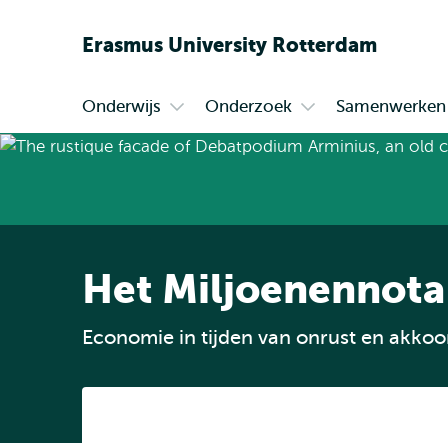
Erasmus
University
Rotterdam
Onderwijs
Onderzoek
Samenwerken
Primair
Open
Open
submenu
submenu
Onderwijs
Onderzoek
Het Miljoenennota
Economie in tijden van onrust en akko