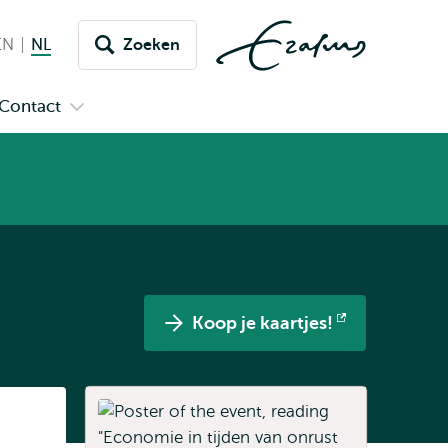
EN
English
NL
Nederlands huidige taal
Zoeken
issel
aar
Contact
n
Open
aal
menu
submenu
pus
Contact
Koop je kaartjes!
Opent
extern
Listen