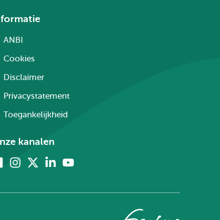
nformatie
ANBI
Cookies
Disclaimer
Privacystatement
Toegankelijkheid
nze kanalen
Facebook
Instagram
X
Linkedin
Youtube
(voorheen
twitter)