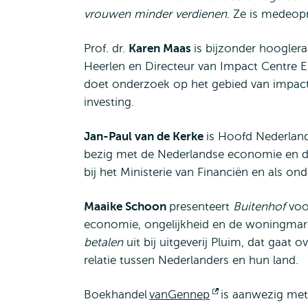
vrouwen minder verdienen
. Ze is medeopr
Prof. dr.
Karen Maas
is bijzonder hoogler
Heerlen en Directeur van Impact Centre E
doet onderzoek op het gebied van impac
investing.
Jan-Paul van de Kerke
is Hoofd Nederlan
bezig met de Nederlandse economie en d
bij het Ministerie van Financiën en als on
Maaike Schoon
presenteert
Buitenhof
voo
economie, ongelijkheid en de woningmar
betalen
uit bij uitgeverij Pluim, dat gaat
relatie tussen Nederlanders en hun land.
Boekhandel
vanGennep
Opent
is aanwezig met