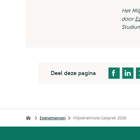
Het Mil
door
E
Studium
Deel deze pagina
Kruimelpad
Evenementen
Miljoenennota Gesprek 2026
Home