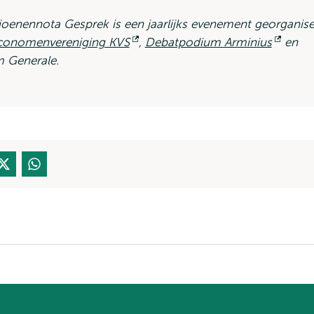
joenennota Gesprek is een jaarlijks evenement georganis
conomenvereniging KVS
Opent
,
Debatpodium Arminius
Open
en
 Generale.
extern
exter