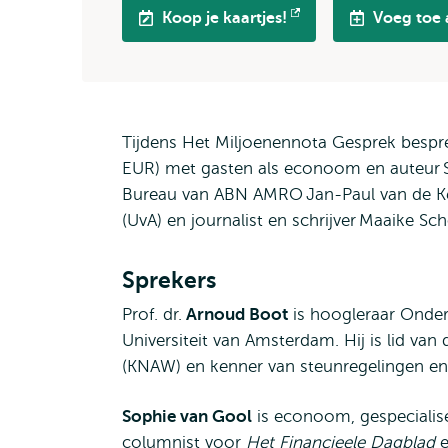
Koop je kaartjes!
Voeg toe
Opent
extern
Tijdens Het Miljoenennota Gesprek bespr
EUR) met gasten als econoom en auteur S
Bureau van ABN AMRO Jan-Paul van de Ke
(UvA) en journalist en schrijver Maaike Sc
Sprekers
Prof. dr.
Arnoud Boot
is hoogleraar Onder
Universiteit van Amsterdam. Hij is lid v
(KNAW) en kenner van steunregelingen en 
Sophie van Gool
is econoom, gespecialise
columnist voor
Het Financieele Dagblad
e