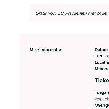
extern
Gratis voor EUR-studenten met code
:
Meer informatie
Datum
Tijd
: 2
Locatie
Modera
Ticke
Toegan
verplic
Overige