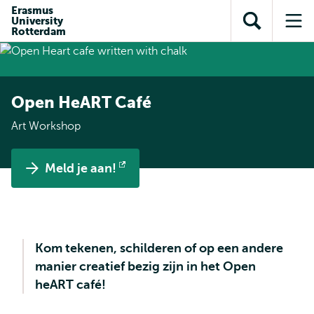
en naar
Erasmus
en naar de
Direct naar
University
de
Toon
Op
zoekfunctie
subnavigatie
Rotterdam
inhoud
zoekveld
me
gaan
gaan
Open HeART Café
Art Workshop
Meld je aan!
Opent
extern
Kom tekenen, schilderen of op een andere
manier creatief bezig zijn in het Open
heART café!