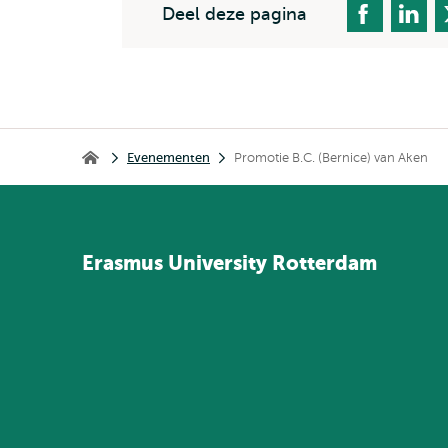
Deel deze pagina
Kruimelpad
Evenementen
Promotie B.C. (Bernice) van Aken
Home
Erasmus
University
Rotterdam