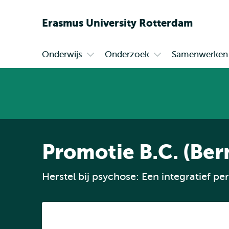
Erasmus
University
Rotterdam
Onderwijs
Onderzoek
Samenwerken
Primair
Open
Open
submenu
submenu
Onderwijs
Onderzoek
Promotie B.C. (Ber
Herstel bij psychose: Een integratief pe