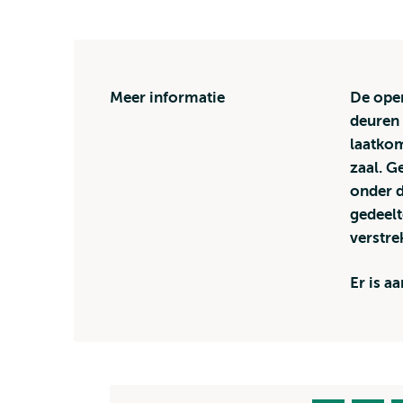
Meer informatie
De open
deuren 
laatkom
zaal. G
onder d
gedeelt
verstrek
Er is a