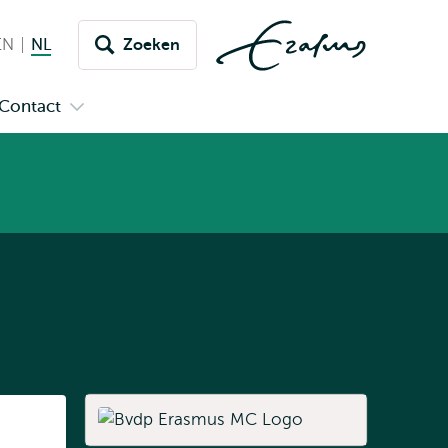
EN
English
NL
Nederlands huidige taal
Zoeken
issel
aar
Contact
n
Open
aal
menu
submenu
pus
Contact
Listen