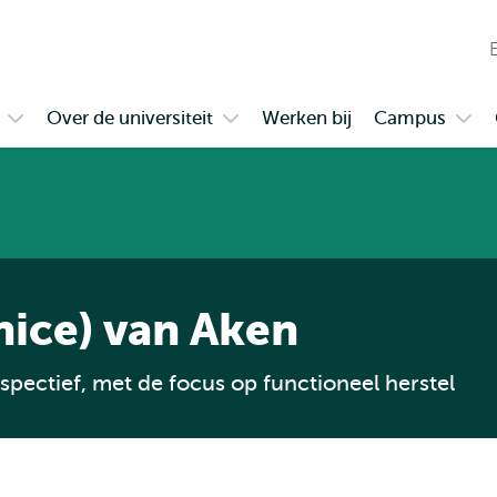
en naar
en naar de
Direct naar
de
zoekfunctie
subnavigatie
inhoud
W
gaan
gaan
n
Over de universiteit
Werken bij
Campus
Open
Open
Ope
t
submenu
submenu
sub
Samenwerken
Over
Cam
de
universiteit
nice) van Aken
rspectief, met de focus op functioneel herstel