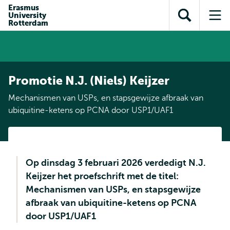
en naar
Erasmus
en naar de
Direct naar
University
de
Toon
Op
zoekfunctie
subnavigatie
Rotterdam
inhoud
zoekveld
me
gaan
gaan
Promotie N.J. (Niels) Keijzer
Mechanismen van USPs, en stapsgewijze afbraak van
ubiquitine-ketens op PCNA door USP1/UAF1
Op dinsdag 3 februari 2026 verdedigt N.J.
Keijzer het proefschrift met de titel:
Mechanismen van USPs, en stapsgewijze
afbraak van ubiquitine-ketens op PCNA
door USP1/UAF1