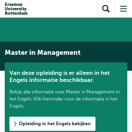
en naar
Erasmus
en naar de
Direct naar
University
de
Toon
Op
zoekfunctie
subnavigatie
Rotterdam
inhoud
zoekveld
me
gaan
gaan
Master in Management
Van deze opleiding is er alleen in het
Engels informatie beschikbaar.
Bekijk alle informatie over Master in Management in
het Engels. Klik hieronder voor de informatie in het
Engels.
Opleiding in het Engels bekijken