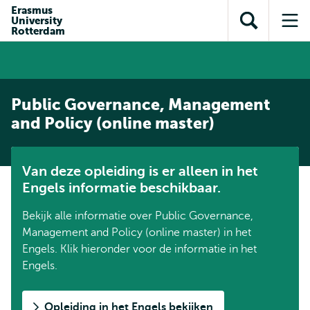
en naar
Erasmus
en naar de
Direct naar
University
de
Toon
Op
zoekfunctie
subnavigatie
Rotterdam
inhoud
zoekveld
me
gaan
gaan
Public Governance, Management
and Policy (online master)
Van deze opleiding is er alleen in het
Engels informatie beschikbaar.
Bekijk alle informatie over Public Governance,
Management and Policy (online master) in het
Engels. Klik hieronder voor de informatie in het
Engels.
Opleiding in het Engels bekijken