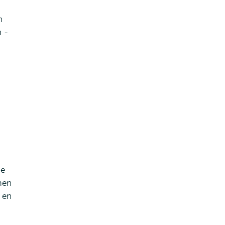
n
n -
ie
men
 en