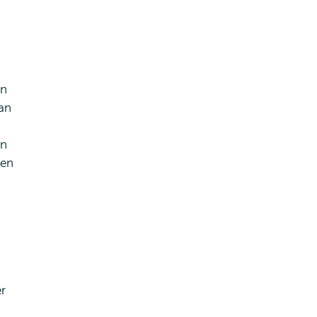
,
an
van
en
 en
r