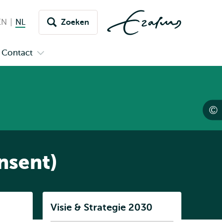
EN
English
NL
Nederlands huidige taal
Zoeken
issel
aar
Contact
n
Open
aal
menu
submenu
pus
Contact
nsent)
Listen
Visie & Strategie 2030
Subnavigatie