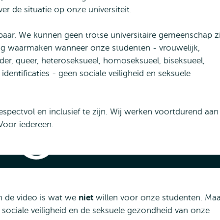
er de situatie op onze universiteit.
baar. We kunnen geen trotse universitaire gemeenschap zi
ig waarmaken wanneer onze studenten - vrouwelijk,
nder, queer, heteroseksueel, homoseksueel, biseksueel,
 identificaties - geen sociale veiligheid en seksuele
respectvol en inclusief te zijn. Wij werken voortdurend aan
Voor iedereen.
Sexually
unwanted
behaviour
y unwanted behaviour
 in de video is wat we
niet
willen voor onze studenten. Maa
 sociale veiligheid en de seksuele gezondheid van onze