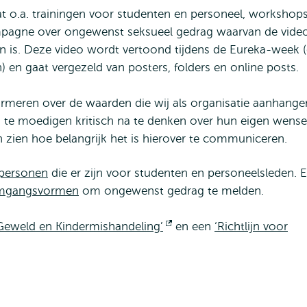
t o.a. trainingen voor studenten en personeel, workshop
pagne over ongewenst seksueel gedrag waarvan de vide
 is. Deze video wordt vertoond tijdens de Eureka-week 
 en gaat vergezeld van posters, folders en online posts.
ormeren over de waarden die wij als organisatie aanhange
 te moedigen kritisch na te denken over hun eigen wens
n zien hoe belangrijk het is hierover te communiceren.
spersonen
die er zijn voor studenten en personeelsleden. Er
omgangsvormen
om ongewenst gedrag te melden.
 Geweld en Kindermishandeling’
Opent
en een
‘Richtlijn voor
Opent
extern
extern