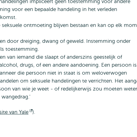
handelingen impliceert geen toestemming voor andere
ing voor een bepaalde handeling in het verleden
ekomst.
seksuele ontmoeting blijven bestaan en kan op elk mom
en door dreiging, dwang of geweld. Instemming onder
als toestemming.
 van iemand die slaapt of anderszins geestelijk of
 alcohol, drugs, of een andere aandoening. Een persoon is
anneer die persoon niet in staat is om weloverwogen
handelen om seksuele handelingen te verrichten. Het aan
oon van wie je weet - of redelijkerwijs zou moeten wete
l wangedrag.'
ite van Yale
Opent
).
extern