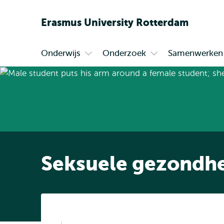
Erasmus
University
Rotterdam
Onderwijs
Onderzoek
Samenwerken
Primair
Open
Open
submenu
submenu
Onderwijs
Onderzoek
Seksuele gezondhe