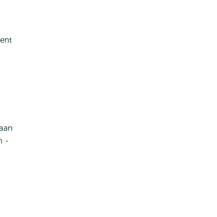
ent
gaan
n -