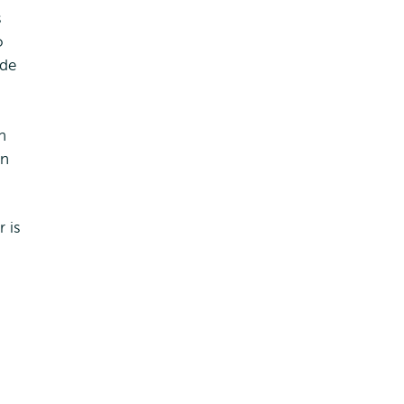
s
o
(de
n
en
 is