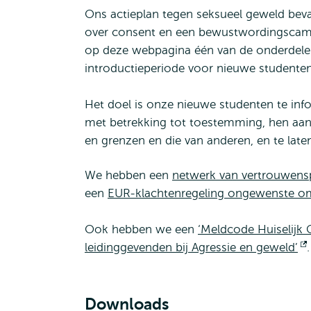
Ons actieplan tegen seksueel geweld beva
over consent en een bewustwordingscam
op deze webpagina één van de onderdelen
introductieperiode voor nieuwe studenten)
Het doel is onze nieuwe studenten te inf
met betrekking tot toestemming, hen aan
en grenzen en die van anderen, en te late
We hebben een
netwerk van vertrouwen
een
EUR-klachtenregeling ongewenste 
Ook hebben we een
‘Meldcode Huiselijk
leidinggevenden bij Agressie en geweld’
.
Downloads