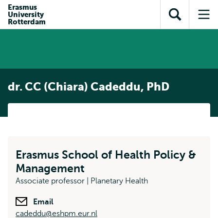
en naar
Erasmus
en naar de
Direct naar
University
de
Toon
Op
zoekfunctie
subnavigatie
Rotterdam
inhoud
zoekveld
me
gaan
gaan
dr. CC (Chiara) Cadeddu, PhD
Erasmus School of Health Policy &
Management
Associate professor | Planetary Health
Email
cadeddu@eshpm.eur.nl