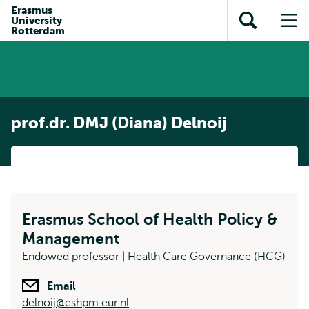
en naar
Erasmus
en naar de
Direct naar
University
de
Toon
Op
zoekfunctie
subnavigatie
Rotterdam
inhoud
zoekveld
me
gaan
gaan
prof.dr. DMJ (Diana) Delnoij
Erasmus School of Health Policy &
Management
Endowed professor | Health Care Governance (HCG)
Email
delnoij@eshpm.eur.nl