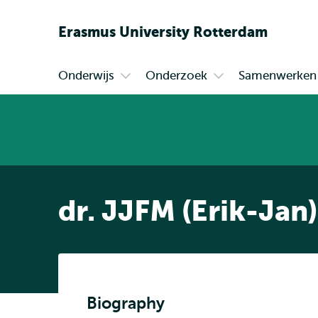
Erasmus
University
Rotterdam
Onderwijs
Onderzoek
Samenwerken
Primair
Open
Open
submenu
submenu
Onderwijs
Onderzoek
dr. JJFM (Erik-Jan
Biography