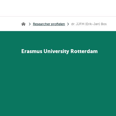
Kruimelpad
Researcher profielen
dr. JJFM (Erik-Jan) Bos
Home
Erasmus
University
Rotterdam