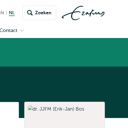
EN
English not available
NL
Nederlands huidige taal
Zoeken
issel
aar
Contact
n
Open
aal
menu
submenu
pus
Contact
Listen