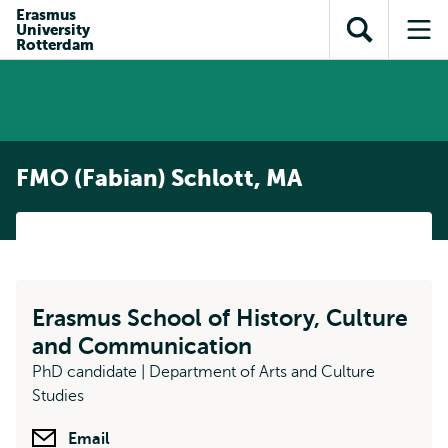
en naar
Erasmus
en naar de
Direct naar
University
de
Toon
Op
zoekfunctie
subnavigatie
Rotterdam
inhoud
zoekveld
me
gaan
gaan
FMO (Fabian) Schlott, MA
Erasmus School of History, Culture
and Communication
PhD candidate | Department of Arts and Culture
Studies
Email