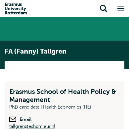
en naar
Erasmus
en naar de
Direct naar
University
de
Toon
Op
zoekfunctie
subnavigatie
Rotterdam
inhoud
zoekveld
me
gaan
gaan
FA (Fanny) Tallgren
Erasmus School of Health Policy &
Management
PhD candidate | Health Economics (HE)
Email
tallgren@eshpm.eur.nl