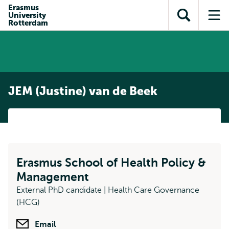
en naar
Erasmus
en naar de
Direct naar
University
de
Toon
Op
zoekfunctie
subnavigatie
Rotterdam
inhoud
zoekveld
me
gaan
gaan
JEM (Justine) van de Beek
Erasmus School of Health Policy &
Management
External PhD candidate | Health Care Governance
(HCG)
Email