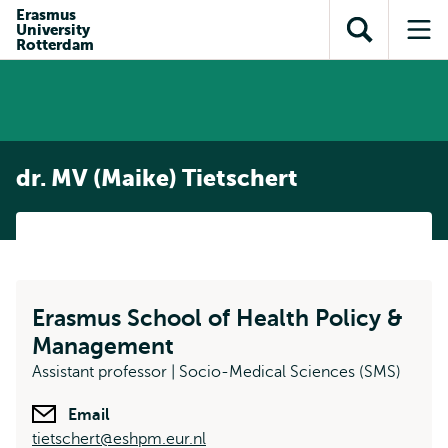
en naar
Erasmus
en naar de
Direct naar
University
de
Toon
Op
zoekfunctie
subnavigatie
Rotterdam
inhoud
zoekveld
me
gaan
gaan
dr. MV (Maike) Tietschert
Erasmus School of Health Policy &
Management
Assistant professor | Socio-Medical Sciences (SMS)
Email
tietschert@eshpm.eur.nl