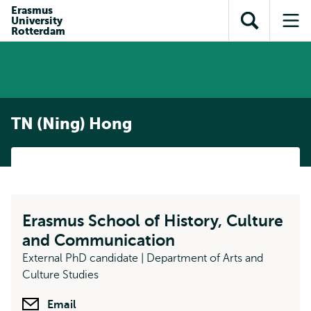
en naar
Erasmus
en naar de
Direct naar
University
de
Toon
Op
zoekfunctie
subnavigatie
Rotterdam
inhoud
zoekveld
me
gaan
gaan
TN (Ning) Hong
Erasmus School of History, Culture
and Communication
External PhD candidate | Department of Arts and
Culture Studies
Email