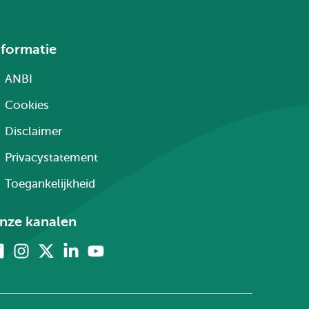
nformatie
ANBI
Cookies
Disclaimer
Privacystatement
Toegankelijkheid
nze kanalen
Facebook
Instagram
X
Linkedin
Youtube
(voorheen
twitter)