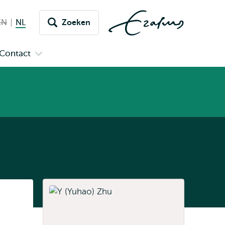
EN
English not available
NL
Nederlands huidige taal
Zoeken
issel
aar
Contact
n
Open
aal
menu
submenu
pus
Contact
Listen