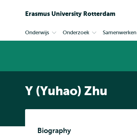
Erasmus
University
Rotterdam
Onderwijs
Onderzoek
Samenwerken
Primair
Open
Open
submenu
submenu
Onderwijs
Onderzoek
Y (Yuhao) Zhu
Biography