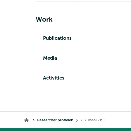
Work
Publications
Media
Activities
Kruimelpad
Researcher profielen
Y (Yuhao) Zhu
Home