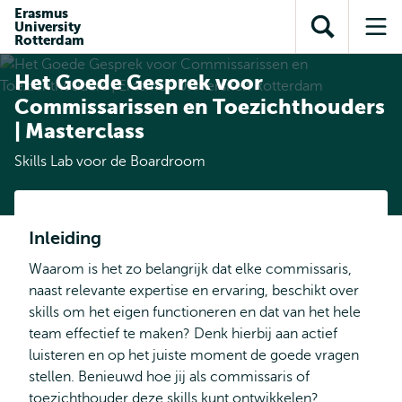
en naar
Erasmus
en naar de
Direct naar
University
de
Toon
Op
zoekfunctie
subnavigatie
Rotterdam
inhoud
zoekveld
me
gaan
gaan
Het Goede Gesprek voor
Commissarissen en Toezichthouders
| Masterclass
Skills Lab voor de Boardroom
Inleiding
Waarom is het zo belangrijk dat elke commissaris,
naast relevante expertise en ervaring, beschikt over
skills om het eigen functioneren en dat van het hele
team effectief te maken? Denk hierbij aan actief
luisteren en op het juiste moment de goede vragen
stellen. Benieuwd hoe jij als commissaris of
toezichthouder deze skills kunt ontwikkelen?