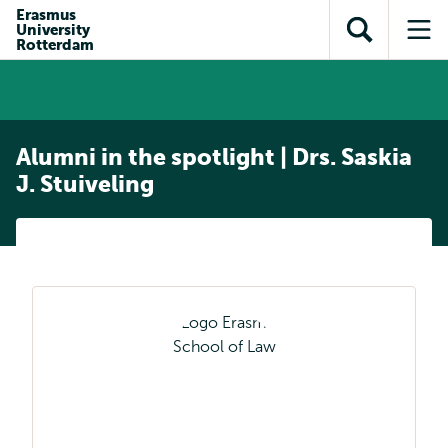
en naar
Erasmus
en naar de
Direct naar
University
de
Toon
Op
zoekfunctie
subnavigatie
Rotterdam
inhoud
zoekveld
me
gaan
gaan
Alumni in the spotlight | Drs. Saskia
J. Stuiveling