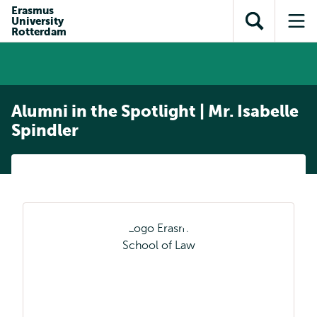
en naar
Erasmus
en naar de
Direct naar
University
de
Toon
Op
zoekfunctie
subnavigatie
Rotterdam
inhoud
zoekveld
me
gaan
gaan
Alumni in the Spotlight | Mr. Isabelle
Spindler