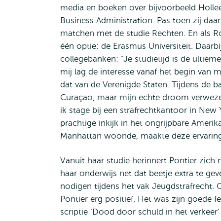
media en boeken over bijvoorbeeld Holleede
Business Administration. Pas toen zij daa
matchen met de studie Rechten. En als Rot
één optie: de Erasmus Universiteit. Daarbi
collegebanken: “Je studietijd is de ultieme
mij lag de interesse vanaf het begin van m
dat van de Verenigde Staten. Tijdens de b
Curaçao, maar mijn echte droom verwezenli
ik stage bij een strafrechtkantoor in Ne
prachtige inkijk in het ongrijpbare Amerik
Manhattan woonde, maakte deze ervaring
Vanuit haar studie herinnert Pontier zich 
haar onderwijs net dat beetje extra te ge
nodigen tijdens het vak Jeugdstrafrecht. Oo
Pontier erg positief. Het was zijn goede fe
scriptie ‘Dood door schuld in het verkeer