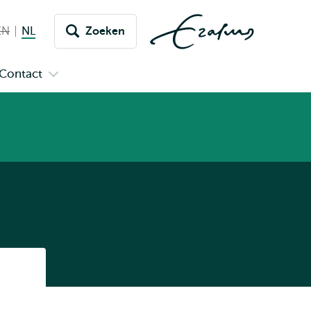
EN
English not available
NL
Nederlands huidige taal
Zoeken
issel
aar
Contact
n
Open
aal
menu
submenu
pus
Contact
Listen