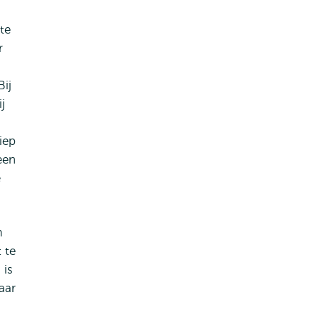
te
r
Bij
j
iep
een
e
m
 te
 is
aar