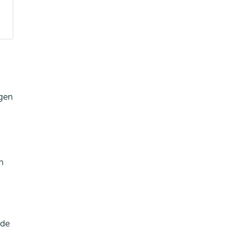
egen
n
 de