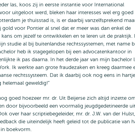
r las, koos zij in eerste instantie voor International
rvoor uitgeloot werd, bleken haar interesses wel erg goed 
terdam je thuisstad is, is er daarbij vanzelfsprekend maa
j gold voor Pontier al snel dat er meer was dan enkel de
 kans om jezelf te ontwikkelen en te leren uit de praktijk. 
ijn studie al bij buitenlandse rechtssystemen, met name bi
achelor heb ik stagegelopen bij een advocatenkantoor in
jkte ik pas daarna. In het derde jaar van mijn bachelor l
w York. Ik werkte aan grote fraudezaken en kreeg daarmee 
aanse rechtssysteem. Dat ik daarbij ook nog eens in hartj
 helemaal geweldig!”
nog goed hoezeer mr. dr. Uit Beijerse zich altijd inzette o
ven door bijvoorbeeld een voormalig jeugdgedetineerde uit
k over haar scriptiebegeleider, mr. dr. J.W. van der Hulst,
edback die uiteindelijk heeft geleid tot de publicatie van h
’ in boekvorm.