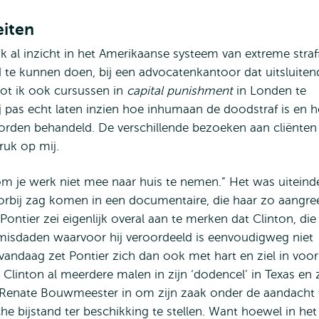
eiten
ik al inzicht in het Amerikaanse systeem van extreme straf
te kunnen doen, bij een advocatenkantoor dat uitsluiten
ot ik ook cursussen in
capital punishment
in Londen te
j pas echt laten inzien hoe inhumaan de doodstraf is en 
rden behandeld. De verschillende bezoeken aan cliënten
uk op mij.
 om je werk niet mee naar huis te nemen.” Het was uiteinde
orbij zag komen in een documentaire, die haar zo aangre
Pontier zei eigenlijk overal aan te merken dat Clinton, die
misdaden waarvoor hij veroordeeld is eenvoudigweg niet
andaag zet Pontier zich dan ook met hart en ziel in voor
t Clinton al meerdere malen in zijn ‘dodencel’ in Texas en 
Renate Bouwmeester in om zijn zaak onder de aandacht 
he bijstand ter beschikking te stellen. Want hoewel in het