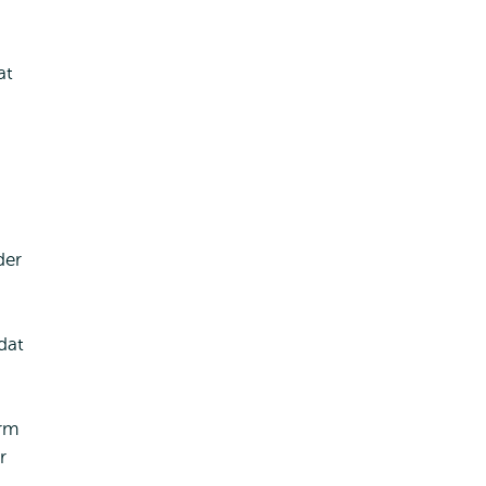
at
der
dat
orm
r