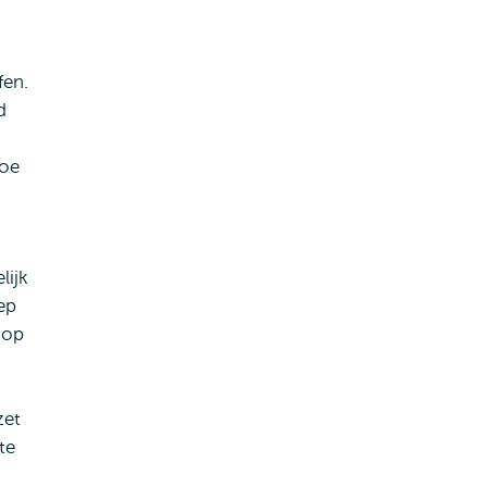
fen.
d
hoe
lijk
ep
 op
zet
te