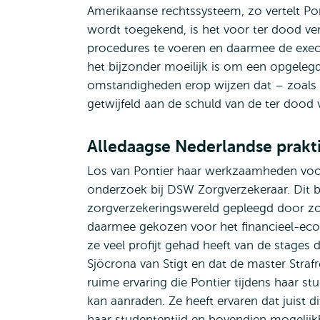
Amerikaanse rechtssysteem, zo vertelt Pon
wordt toegekend, is het voor ter dood ve
procedures te voeren en daarmee de execut
het bijzonder moeilijk is om een opgelegd
omstandigheden erop wijzen dat – zoals i
getwijfeld aan de schuld van de ter dood 
Alledaagse Nederlandse prakti
Los van Pontier haar werkzaamheden voor
onderzoek bij DSW Zorgverzekeraar. Dit b
zorgverzekeringswereld gepleegd door zowe
daarmee gekozen voor het financieel-econo
ze veel profijt gehad heeft van de stages 
Sjöcrona van Stigt en dat de master Straf
ruime ervaring die Pontier tijdens haar s
kan aanraden. Ze heeft ervaren dat juist
haar studententijd en bovendien mogelijkh