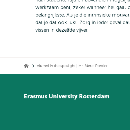
werkzaam bent, zeker wanneer het gaat om
belangrijkste. Als je die intrinsieke motiva
dat je dat ook lukt. Zorg in ieder geval d
vissen in dezelfde vijver.
Kruimelpad
Alumni in the spotlight | Mr. Merel Pontier
Home
Erasmus
University
Rotterdam