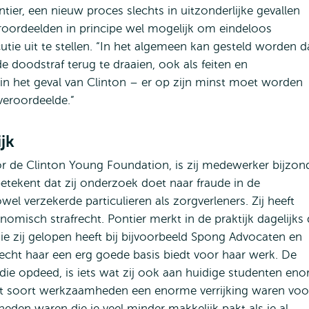
tier, een nieuw proces slechts in uitzonderlijke gevallen
roordeelden in principe wel mogelijk om eindeloos
ie uit te stellen. “In het algemeen kan gesteld worden d
e doodstraf terug te draaien, ook als feiten en
n het geval van Clinton – er op zijn minst moet worden
veroordeelde.”
jk
 de Clinton Young Foundation, is zij medewerker bijzon
etekent dat zij onderzoek doet naar fraude in de
l verzekerde particulieren als zorgverleners. Zij heeft
misch strafrecht. Pontier merkt in de praktijk dagelijks 
die zij gelopen heeft bij bijvoorbeeld Spong Advocaten en
recht haar een erg goede basis biedt voor haar werk. De
tudie opdeed, is iets wat zij ook aan huidige studenten en
 dit soort werkzaamheden een enorme verrijking waren voo
eden waren die je veel minder makkelijk pakt als je al