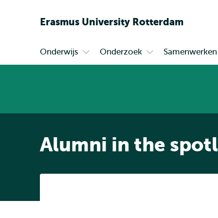
Erasmus
University
Rotterdam
Onderwijs
Onderzoek
Samenwerken
Primair
Open
Open
submenu
submenu
Onderwijs
Onderzoek
Alumni in the spotl