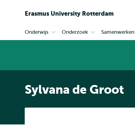
Erasmus
University
Rotterdam
Onderwijs
Onderzoek
Samenwerken
Primair
Open
Open
submenu
submenu
Onderwijs
Onderzoek
Sylvana de Groot