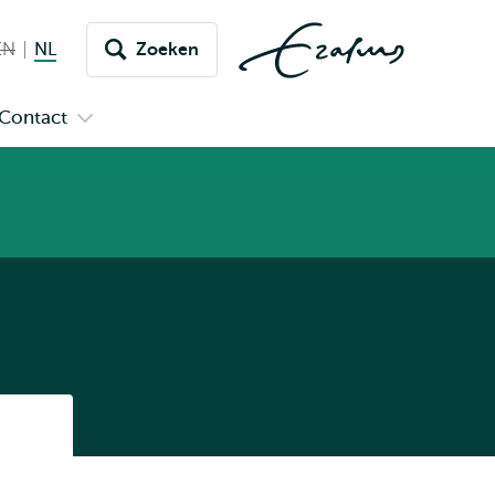
EN
English not available
NL
Nederlands huidige taal
Zoeken
issel
aar
Contact
n
Open
aal
menu
submenu
pus
Contact
Listen