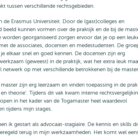
kt tussen verschillende rechtsgebieden.
n de Erasmus Universiteit. Door de (gast)colleges en
d beeld kunnen vormen over de praktijk en de bij de mast
ie worden georganiseerd zorgen ervoor dat je op een leuk
 met de associates, docenten en medestudenten. De groe
r je elkaar snel en goed kennen. De docenten zijn erg
werkzaam (geweest) in de praktijk, wat het extra leuk maa
l netwerk op met verschillende betrokkenen bij de maste
aster zijn erg leerzaam en vinden toepassing in de prakt
en theorie’. Tijdens dit vak kwam interne rechtsvergelijki
elopen in het kader van de Togamaster heel waardevol
n tijdens mijn stages.
 ik gestart als advocaat-stagiaire. De kennis en skills di
eregeld terug in mijn werkzaamheden. Het komt wel een