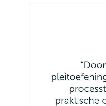
Door
pleitoefenin
process
praktische 