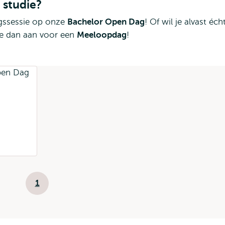
 studie?
ngssessie op onze
Bachelor Open Dag
! Of wil je alvast éch
je dan aan voor een
Meeloopdag
!
Paginering
1
Huidige
pagina