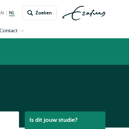
EN
English not available
NL
Nederlands huidige taal
Zoeken
issel
aar
Contact
n
Open
aal
menu
submenu
pus
Contact
Listen
Is dit jouw studie?