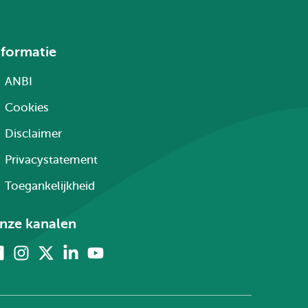
nformatie
ANBI
Cookies
Disclaimer
Privacystatement
Toegankelijkheid
nze kanalen
Facebook
Instagram
X
Linkedin
Youtube
(voorheen
twitter)