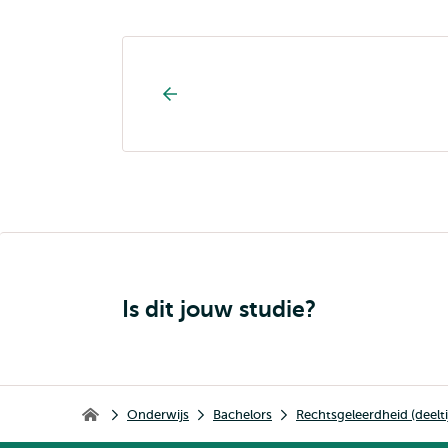
Opleiding
pagina
navigatie
Is dit jouw studie?
Kruimelpad
Onderwijs
Bachelors
Rechtsgeleerdheid (deelti
Home