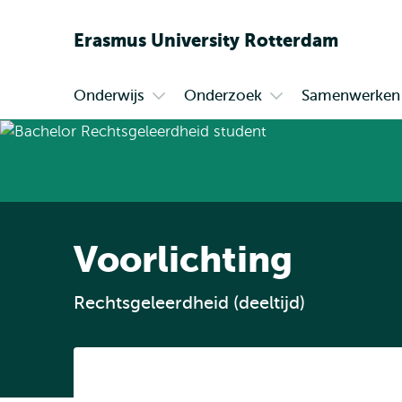
Erasmus
University
Rotterdam
Onderwijs
Onderzoek
Samenwerken
Primair
Open
Open
submenu
submenu
Onderwijs
Onderzoek
Voorlichting
Rechtsgeleerdheid (deeltijd)