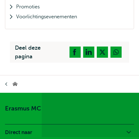
Promoties
Voorlichtingsevenementen
Deel deze
pagina
Kruimelpad
Erasmus
MC
Erasmus MC
Direct naar