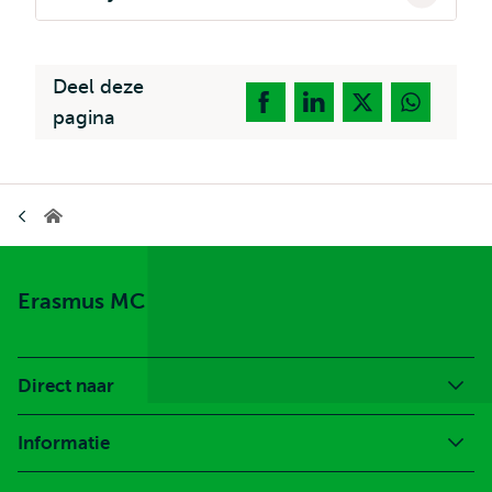
Deel deze
pagina
Kruimelpad
Erasmus
MC
Erasmus MC
Direct naar
Informatie