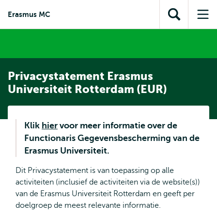
en naar
en naar de
Direct naar
Erasmus MC
de
Toon
Op
zoekfunctie
subnavigatie
inhoud
zoekveld
me
gaan
gaan
Privacystatement Erasmus
Universiteit Rotterdam (EUR)
Klik
hier
voor meer informatie over de
Functionaris Gegevensbescherming van de
Erasmus Universiteit.
Dit Privacystatement is van toepassing op alle
activiteiten (inclusief de activiteiten via de website(s))
van de Erasmus Universiteit Rotterdam en geeft per
doelgroep de meest relevante informatie.