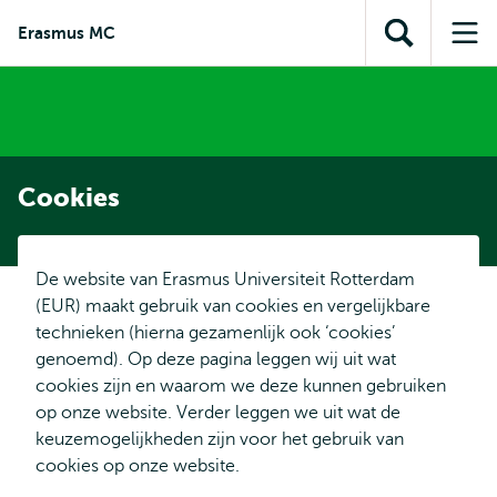
en naar
en naar de
Direct naar
Erasmus MC
de
Toon
Op
zoekfunctie
subnavigatie
inhoud
zoekveld
me
gaan
gaan
Cookies
De website van Erasmus Universiteit Rotterdam
(EUR) maakt gebruik van cookies en vergelijkbare
technieken (hierna gezamenlijk ook ‘cookies’
genoemd). Op deze pagina leggen wij uit wat
cookies zijn en waarom we deze kunnen gebruiken
op onze website. Verder leggen we uit wat de
keuzemogelijkheden zijn voor het gebruik van
cookies op onze website.