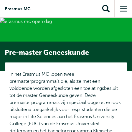
en naar
en naar de
Direct naar
Erasmus MC
de
Toon
Op
zoekfunctie
subnavigatie
inhoud
zoekveld
me
gaan
gaan
Pre-master Geneeskunde
In het Erasmus MC lopen twee
premasterprogramma’s die, als ze met een
voldoende worden afgesloten een toelatingsbesluit
tot de master Geneeskunde geven. Deze
premasterprogramma's zijn speciaal opgezet en ook
uitsluitend toegankelijk voor resp. studenten die de
major in Life Sciences aan het Erasmus University
College (EUC) van de Erasmus Universiteit
Rotterdam en het bachelorprogramma Klinische