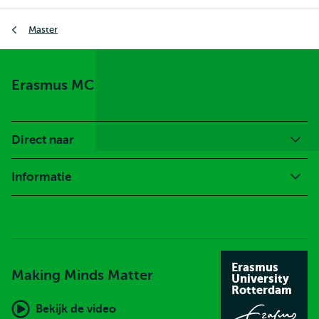
Kruimelpad
Master
Erasmus MC
Direct naar
Informatie
Erasmus
Making Minds Matter
University
Rotterdam
Bekijk de video